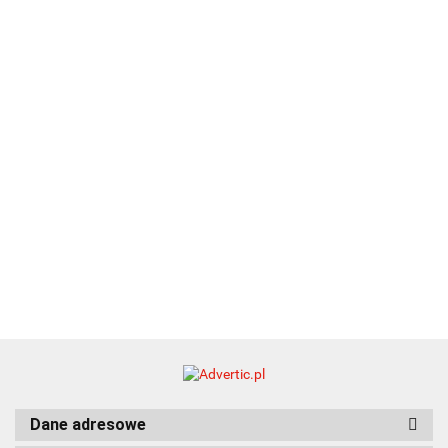
Premi
dwustronny
13.40
upominkowy
15.90
piśmienniczy
drewniany
EKO
16.90
ZILE
21.80
typ C
35.90
Dane adresowe