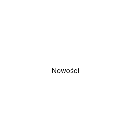
Wizytówki Eco Kraft
Wizytówki Składane
0.40
0.69
Nowości
Notes
Notes
Pendriv
Sztruks
Mleczny
Twister
Pendrive
A5
Zestaw
Zestaw
A5
25.20