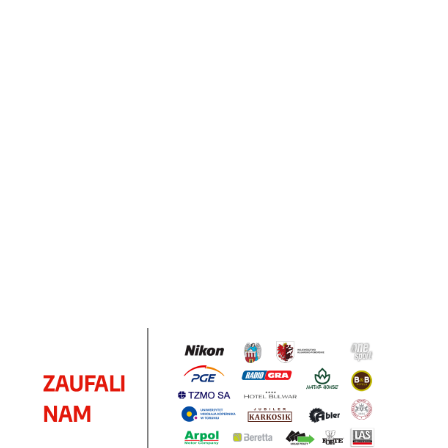
Notes
Notes
Pendriv
Sztruks
Mleczny
Twister
Pendrive
A5
Zestaw
Zestaw
A5
25.20
Premi
dwustronny
13.40
upominkowy
15.90
piśmienniczy
drewniany
EKO
16.90
ZILE
21.80
typ C
35.90