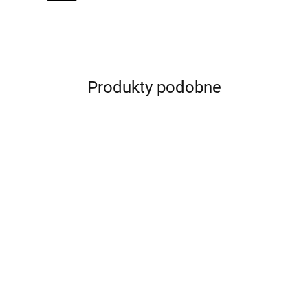
Produkty podobne
Smycze
Smycze
Smycze
Smycze
reklamowe z
reklamowe
podwójne
reklamowe
miarą
Standard
3.99
naszywane
Standard +
2.90
3.99
3.45