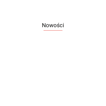
Nowości
Notes
Notes
Pendriv
Sztruks
Mleczny
Twister
Pendrive
A5
Zestaw
Zestaw
A5
25.20
Premi
dwustronny
13.40
upominkowy
15.90
piśmienniczy
drewniany
EKO
16.90
ZILE
21.80
typ C
35.90