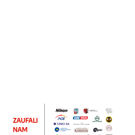
Notes
Notes
Pendriv
Sztruks
Mleczny
Twister
Pendrive
A5
Zestaw
Zestaw
A5
25.20
Premi
dwustronny
13.40
upominkowy
15.90
piśmienniczy
drewniany
EKO
16.90
ZILE
21.80
typ C
35.90