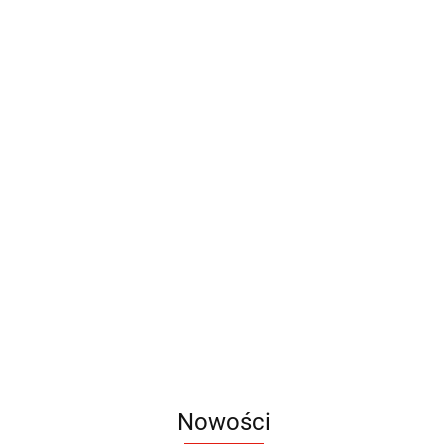
Ścianka tekstylna Prosta
Ścianka tekstylna Łukowa
Premium
Standard
1698.00
1320.00
Nowości