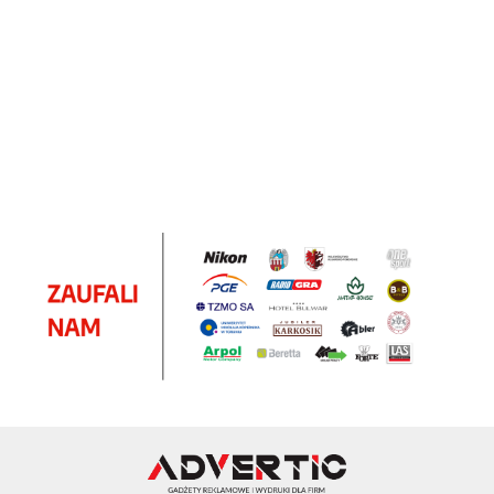
Pendriv
Sztruks
Mleczny
Twister
Pendrive
A5
Zestaw
Zestaw
A5
25.20
Premi
dwustronny
13.40
upominkowy
15.90
piśmienniczy
drewniany
EKO
16.90
ZILE
21.80
typ C
35.90