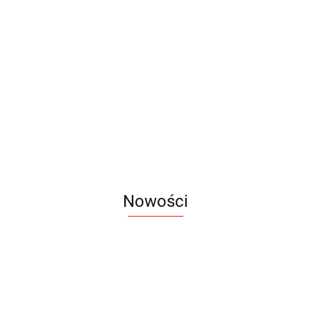
Rollup
Łezka
Rollup
Rollup
Standard
Tekstylny
348.00
Rollup Premium
249.00
549.00
Black
439.00
Nowości
Notes
Notes