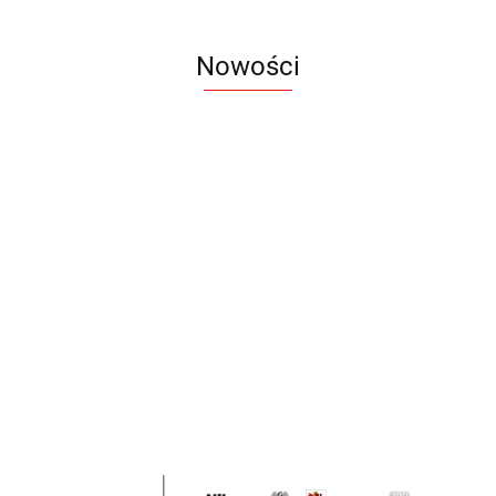
Nowości
Notes
Notes
Pendriv
Sztruks
Mleczny
Twister
Pendrive
A5
Zestaw
Zestaw
A5
25.20
Premi
dwustronny
13.40
upominkowy
15.90
piśmienniczy
drewniany
EKO
16.90
ZILE
21.80
typ C
35.90