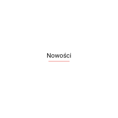
Koszulka Polo
męska Prime
męska Spring
damska Prime
42.60
39.00
39.90
Nowości
Notes
Notes
Pendriv
Sztruks
Mleczny
Twister
Pendrive
A5
Zestaw
Zestaw
A5
25.20
Premi
dwustronny
13.40
upominkowy
15.90
piśmienniczy
drewniany