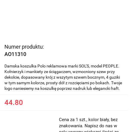
Numer produktu:
AO11310
Damska koszulka Polo reklamowa marki SOL'S, model PEOPLE.
Kołnierzyk i mankiety ze ściągaczem, wzmocniony szew przy
dekolcie, dopasowany krój z wszytym szwem bocznym, 4 guziki
w tym samym kolorze, prosty dół z rozcięciami po bokach. Twoje
logo naniesiemy na koszulkę poprzez nadruk lub elegancki haft.
44.80
Cena za 1 szt., kolor biały, bez
znakowania. Napisz do nas w
celu wyceny większej ilości ze