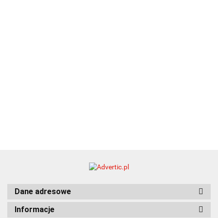
EKO
16.90
ZILE
21.80
typ C
35.90
Dane adresowe
Informacje