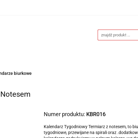
Drukarnia
Gadżety reklamowe
Stojaki i ściank
eklamowe
Blog
Kontakt
y reklamowe
Stojaki i ścianki reklamowe
Katalogi g
ndarze biurkowe
z Notesem
Numer produktu:
KBR016
Kalendarz Tygodniowy Termiarz z notesem, to bi
tygodniowe, przewijane na spirali oraz .dodatk