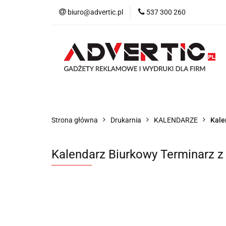
biuro@advertic.pl
537 300 260
NASZA OFERTA
Katalogi gadżety r
NASZA OFERTA
Drukarnia
Gadżet
Strona główna
Drukarnia
KALENDARZE
Kale
Kalendarz Biurkowy Terminarz 