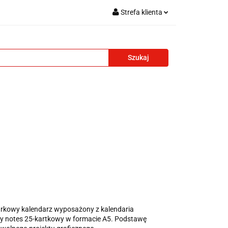
Strefa klienta
i reklamowe
Zaloguj się
Zarejestruj się
Formularz kontaktowy
Zgody cookies
adżety reklamowe
Blog
Kontakt
urkowy kalendarz wyposażony z kalendaria
owy notes 25-kartkowy w formacie A5. Podstawę