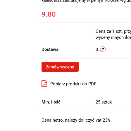
kalendarza zadrukujemy w pełnym kolorze, wg do
9.80
Cena za 1 szt. pr
wyceny innych iloś
Dostawa
0
Zamów wycenę
Pobierz produkt do PDF
Min. ilość
25 sztuk
Cena netto, należy doliczyć vat 23%