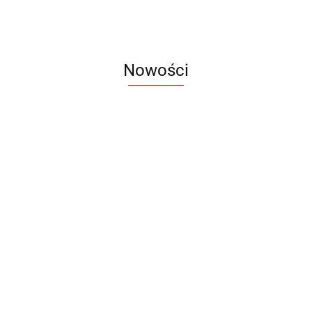
Nowości
Notes
Notes
Pendriv
Sztruks
Mleczny
Twister
Pendrive
A5
Zestaw
Zestaw
A5
25.20
Premi
dwustronny
13.40
upominkowy
15.90
piśmienniczy
drewniany
EKO
16.90
ZILE
21.80
typ C
35.90