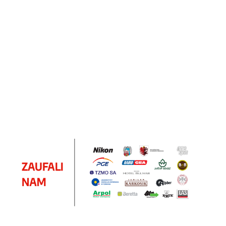
Notes
Notes
Pendriv
Sztruks
Mleczny
Twister
Pendrive
A5
Zestaw
Zestaw
A5
25.20
Premi
dwustronny
13.40
upominkowy
15.90
piśmienniczy
drewniany
EKO
16.90
ZILE
21.80
typ C
35.90