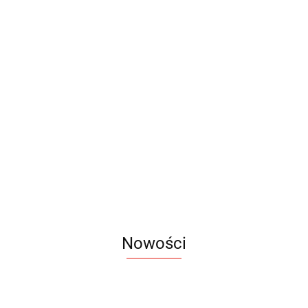
Długopis
Długopis
Długopis
Długopis
Długopis
Długopis
metalowy
metalowy
metalowy
metalowy
metalowy
gumowany
AG100
AG101
Bonito
Touchpen
TouchPen
1.36
1.69
2.19
Cosmo
1.69
1.44
Slim
1.85
AG102
Nowości