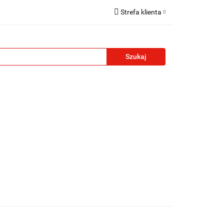
Strefa klienta
reklamowe
Zaloguj się
Zarejestruj się
Formularz kontaktowy
Zgody cookies
żety reklamowe
Blog
Kontakt