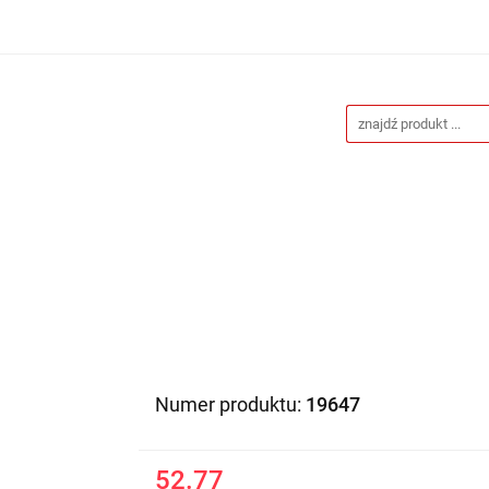
Drukarnia
Gadżety reklamowe
Stojaki i ścianki 
eklamowe
Blog
Kontakt
 reklamowe
Stojaki i ścianki reklamowe
Katalogi gad
Numer produktu:
19647
52.77