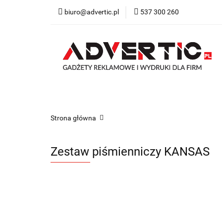
biuro@advertic.pl
537 300 260
NASZA OFERTA
Katalogi gadżety r
NASZA OFERTA
Drukarnia
Gadżety
Strona główna
Zestaw piśmienniczy KANSAS