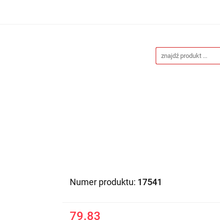
Drukarnia
Gadżety reklamowe
Stojaki i ścianki 
eklamowe
Blog
Kontakt
 reklamowe
Stojaki i ścianki reklamowe
Katalogi gad
Numer produktu:
17541
79.83