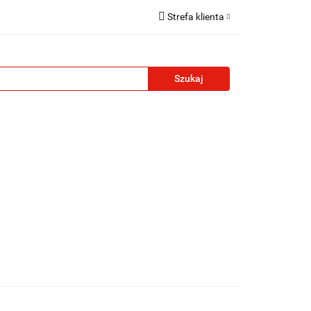
Strefa klienta
reklamowe
Zaloguj się
Zarejestruj się
Formularz kontaktowy
Zgody cookies
żety reklamowe
Blog
Kontakt