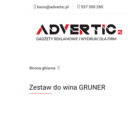
biuro@advertic.pl
537 300 260
NASZA OFERTA
Katalogi gadżety r
NASZA OFERTA
Drukarnia
Gadżety
Strona główna
Zestaw do wina GRUNER