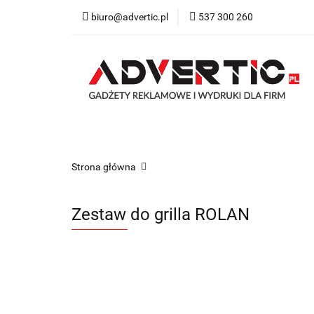
biuro@advertic.pl
537 300 260
NASZA OFERTA
Katalogi gadżety r
NASZA OFERTA
Drukarnia
Gadżety
Strona główna
Zestaw do grilla ROLAN