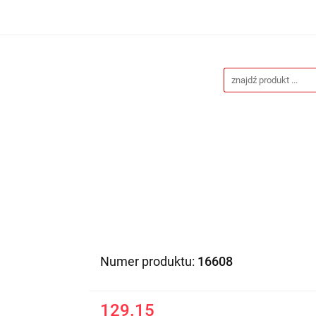
Drukarnia
Gadżety reklamowe
Stojaki i ścianki 
eklamowe
Blog
Kontakt
 reklamowe
Stojaki i ścianki reklamowe
Katalogi gad
Numer produktu:
16608
129.15