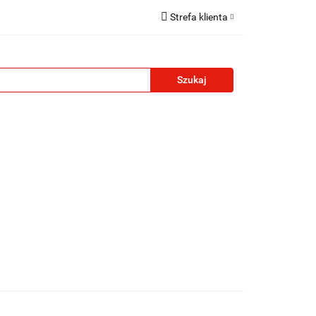
Strefa klienta
reklamowe
Zaloguj się
Zarejestruj się
Formularz kontaktowy
Zgody cookies
żety reklamowe
Blog
Kontakt