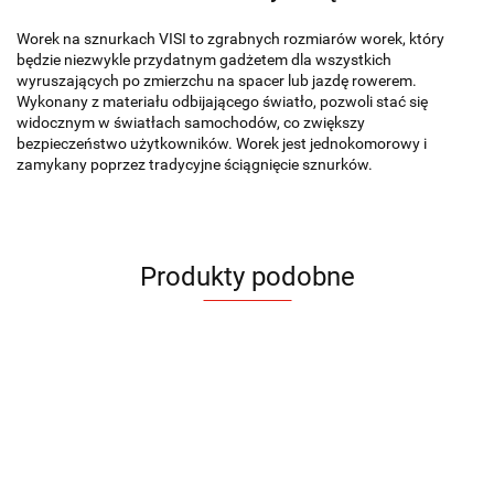
Worek na sznurkach VISI to zgrabnych rozmiarów worek, który
będzie niezwykle przydatnym gadżetem dla wszystkich
wyruszających po zmierzchu na spacer lub jazdę rowerem.
Wykonany z materiału odbijającego światło, pozwoli stać się
widocznym w światłach samochodów, co zwiększy
bezpieczeństwo użytkowników. Worek jest jednokomorowy i
zamykany poprzez tradycyjne ściągnięcie sznurków.
Produkty podobne
Worek
Worek
Worek
Worek
Worek
Wor