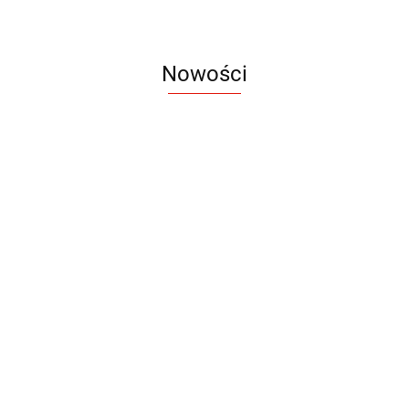
Nowości
Notes
Notes
Pendriv
Sztruks
Mleczny
Twister
Pendrive
A5
Zestaw
Zestaw
A5
25.20
Premi
dwustronny
13.40
upominkowy
15.90
piśmienniczy
drewniany
EKO
16.90
ZILE
21.80
typ C
35.90