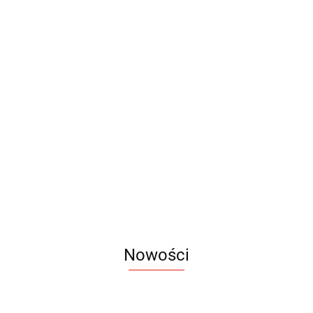
Torba
Torba
VESKA
Etui na
Organizer
MESAK
Torba na
laptop
LOOP
23.36
Torba filcowa
24.59
laptopa
TARO
12.92
35.55
rPET
TEKKO
30.63
FELT2GO
52.77
Nowości