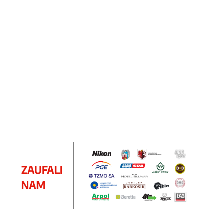
Notes
Notes
Pendriv
Sztruks
Mleczny
Twister
Pendrive
A5
Zestaw
Zestaw
A5
25.20
Premi
dwustronny
13.40
upominkowy
15.90
piśmienniczy
drewniany
EKO
16.90
ZILE
21.80
typ C
35.90