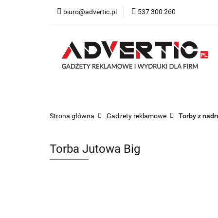
biuro@advertic.pl
537 300 260
NASZA OFERTA
Katalogi gadżety r
NASZA OFERTA
Drukarnia
Gadżety
Strona główna
Gadżety reklamowe
Torby z nad
Torba Jutowa Big