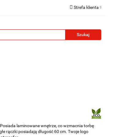
Strefa klienta
reklamowe
Zaloguj się
Zarejestruj się
Formularz kontaktowy
Zgody cookies
żety reklamowe
Blog
Kontakt
y. Posiada laminowane wnętrze, co wzmacnia torbę
łe rączki posiadają długość 60 cm. Twoje logo