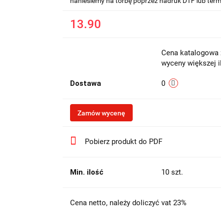
naniesiemy na torbę poprzez nadruk DTF lub term
13.90
Cena katalogowa z
wyceny większej i
Dostawa
0
Zamów wycenę
Pobierz produkt do PDF
Min. ilość
10 szt.
Cena netto, należy doliczyć vat 23%