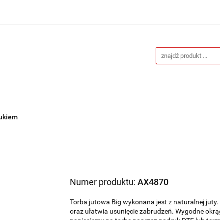
Drukarnia
Gadżety reklamowe
Stojaki i ścianki 
eklamowe
Blog
Kontakt
 reklamowe
Stojaki i ścianki reklamowe
Katalogi gad
rukiem
Numer produktu:
AX4870
Torba jutowa Big wykonana jest z naturalnej jut
oraz ułatwia usunięcie zabrudzeń. Wygodne okrąg