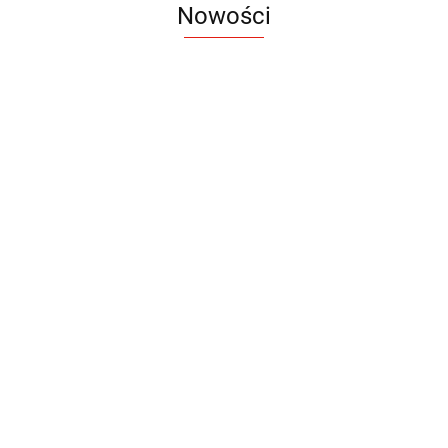
Nowości
Notes
Notes
Pendriv
Sztruks
Mleczny
Twister
Pendrive
A5
Zestaw
Zestaw
A5
25.20
Premi
dwustronny
13.40
upominkowy
15.90
piśmienniczy
drewniany
EKO
16.90
ZILE
21.80
typ C
35.90