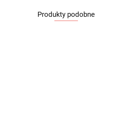
Produkty podobne
Teczka
CARLIS
A5
89.18
Teczka
Teczka
Teczka
Teczka
konferencyjna
konferencyjna
konferencyjna
konferency
DOSI A4
AGENDE A4
HOOK A4
HOOK A5
19.07
55.23
47.85
38.75