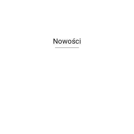
Nowości
Notes
Notes
Pendriv
Sztruks
Mleczny
Twister
Pendrive
A5
Zestaw
Zestaw
A5
25.20
Premi
dwustronny
13.40
upominkowy
15.90
piśmienniczy
drewniany
EKO
16.90
ZILE
21.80
typ C
35.90