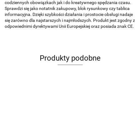
codziennych obowiązkach jak i do kreatywnego spędzania czasu.
Sprawdzi się jako notatnik zakupowy, blok rysunkowy czy tablica
informacyjna. Dzięki szybkości działania i prostocie obsługi nadaje
się zarówno dla najstarszych i najmłodszych. Produkt jest zgodny z
odpowiednimi dyrektywami Unii Europejskiej oraz posiada znak CE.
Produkty podobne
Klepsydra
Pod
Klip z
Klip z
TIEMPO
Etui na
Etui na
z k
magnesem
magnesem
identyfikator
identyfikator
CLI
HODRE
HOLPA
12.92
23.2
TINO
BINO
5.28
5.28
29.40
14.75