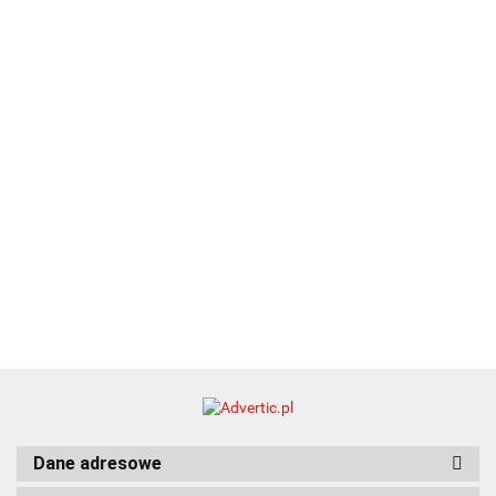
13.40
upominkowy
15.90
piśmienniczy
drewniany
EKO
16.90
ZILE
21.80
typ C
35.90
Dane adresowe