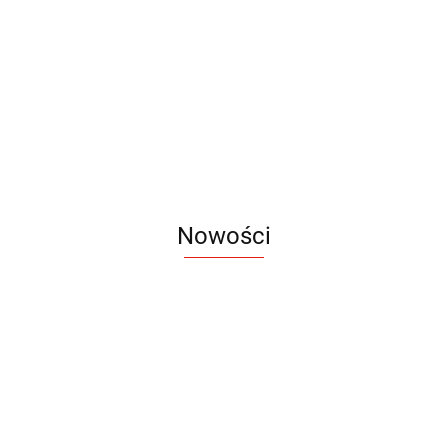
DIZZES
ISTA
POTIK
REVERS
REVER
EVITA 16
Parasol
54.74
55.35
56.46
73.68
73.68
panelowy
GENTLEMAN
61.38
67.53
Nowości
Notes
Notes
Pendriv
Sztruks
Mleczny
Twister
Pendrive
A5
Zestaw
Zestaw
A5
25.20
Premi
dwustronny