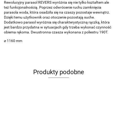
Rewolucyjny parasol REVERS wyróżnia się nie tylko kształtem ale
też funkcjonalnością. Poprzez odwrócenie ruchu zamknięcia
parasola woda, która osadziła się na czaszy pozostaje wewnątrz.
Dzięki temu użytkownik oraz otoczenie pozostają suche.
Dodatkowo parasol wyróżnia się charakterystyczną rączką, która
jest bardzo przydatna w sytuacjach gdy trzeba wykonać czynność
obiema rękoma. Dwustronna czasza wykonana z poliestru 190T.
⌀ 1160 mm
Produkty podobne
Parasol
Parasol
Parasol
Parasol
Paraso
Parasol