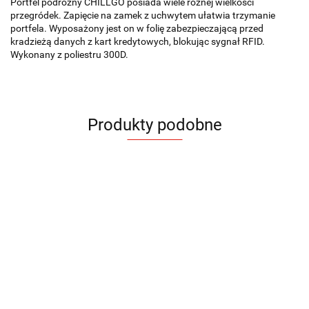
Portfel podróżny CHILLGO posiada wiele różnej wielkości
przegródek. Zapięcie na zamek z uchwytem ułatwia trzymanie
portfela. Wyposażony jest on w folię zabezpieczającą przed
kradzieżą danych z kart kredytowych, blokując sygnał RFID.
Wykonany z poliestru 300D.
Produkty podobne
Etui
Portfel
Portfel
Portfel
Portfel
Portfel
Etui na
na
BEN
LEON
LEON
Organizer
MAGNE
MAGNE
karty
karty
podróżny
33.09
166.05
153.75
153.75
SECURE
RENE
28.17
28.17
9.21
MARCO
30.63