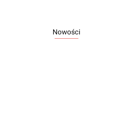
Nowości
Notes
Notes
Pendriv
Sztruks
Mleczny
Twister
Pendrive
A5
Zestaw
Zestaw
A5
25.20
Premi
dwustronny
13.40
upominkowy
15.90
piśmienniczy
drewniany
EKO
16.90
ZILE
21.80
typ C
35.90