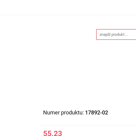
Drukarnia
Gadżety reklamowe
Stojaki i ścianki 
eklamowe
Blog
Kontakt
 reklamowe
Stojaki i ścianki reklamowe
Katalogi gad
Numer produktu:
17892-02
55.23