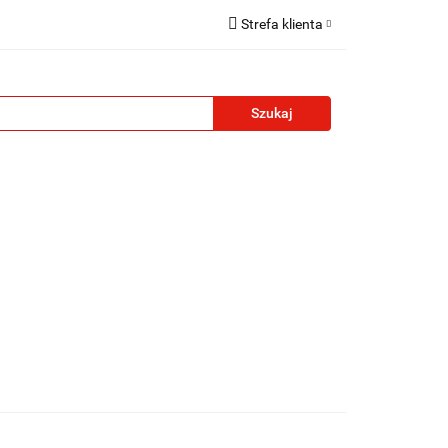
Strefa klienta
reklamowe
Zaloguj się
Zarejestruj się
Formularz kontaktowy
Zgody cookies
żety reklamowe
Blog
Kontakt