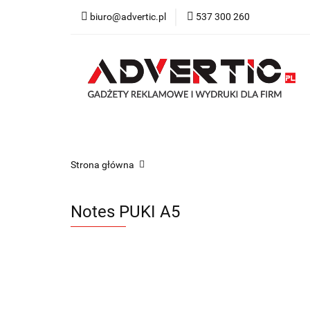
biuro@advertic.pl
537 300 260
NASZA OFERTA
Katalogi gadżety r
NASZA OFERTA
Drukarnia
Gadżety
Strona główna
Notes PUKI A5