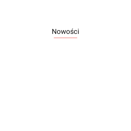
Nowości
Notes
Notes
Pendriv
Sztruks
Mleczny
Twister
Pendrive
A5
Zestaw
Zestaw
A5
25.20
Premi
dwustronny
13.40
upominkowy
15.90
piśmienniczy
drewniany
EKO
16.90
ZILE
21.80
typ C
35.90