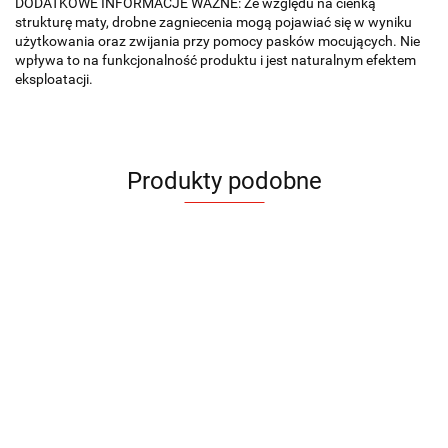
DODATKOWE INFORMACJE WAŻNE: Ze względu na cienką
strukturę maty, drobne zagniecenia mogą pojawiać się w wyniku
użytkowania oraz zwijania przy pomocy pasków mocujących. Nie
wpływa to na funkcjonalność produktu i jest naturalnym efektem
eksploatacji.
Produkty podobne
Etui
Hamak
Frisbee
Frisbee
Fris
na
Czapka z
Czapka z
Czapka z
RELAX
ZING
ZING
ZIN
ramię
daszkiem
daszkiem
daszkiem
15.38
64.58
4.61
4.61
4.61
RUNIT
TORI
TORI
TORI
11.67
11.67
11.67