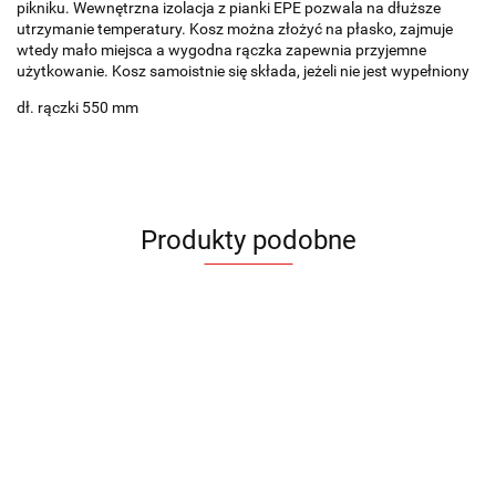
pikniku. Wewnętrzna izolacja z pianki EPE pozwala na dłuższe
utrzymanie temperatury. Kosz można złożyć na płasko, zajmuje
wtedy mało miejsca a wygodna rączka zapewnia przyjemne
użytkowanie. Kosz samoistnie się składa, jeżeli nie jest wypełniony
dł. rączki 550 mm
Produkty podobne
Kosz
Torba
Torba
Torba
Torba
Torb
termiczny
bawełniana
bawełniana
bawełniana
bawełniana
bawe
BIN
116.85
ARPO 200
BAGI 180g
BOTT 140g
GRAIN
GRA