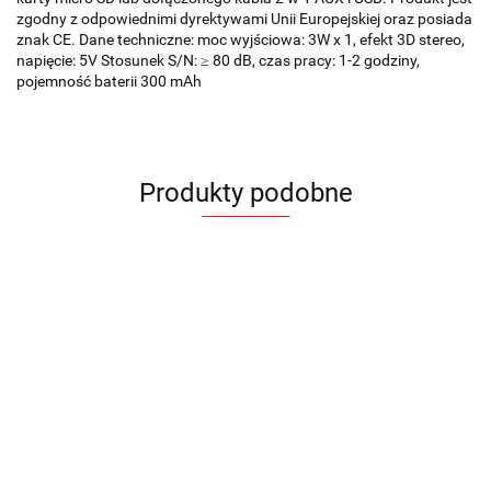
zgodny z odpowiednimi dyrektywami Unii Europejskiej oraz posiada
znak CE. Dane techniczne: moc wyjściowa: 3W x 1, efekt 3D stereo,
napięcie: 5V Stosunek S/N: ≥ 80 dB, czas pracy: 1-2 godziny,
pojemność baterii 300 mAh
Produkty podobne
Głośnik
Głośnik
Głośnik
Głośnik
bezprzewodowy
bezprzewodowy
bezprzewodowy
bezprzewod
EMO
FUSION
GROOVE
ORIENT