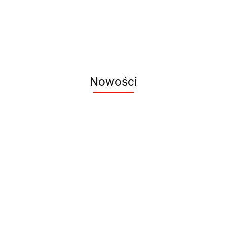
54.74
46.13
55.35
49.08
Nowości
Notes
Notes
Pendriv
Sztruks
Mleczny
Twister
Pendrive
A5
Zestaw
Zestaw
A5
25.20
Premi
dwustronny
13.40
upominkowy
15.90
piśmienniczy
drewniany
EKO
16.90
ZILE
21.80
typ C
35.90